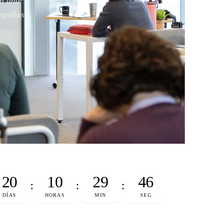
n ante
mpañas.
20
10
29
45
:
:
:
DÍAS
HORAS
MIN
SEG