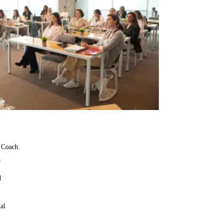
d Coach.
a
d
al