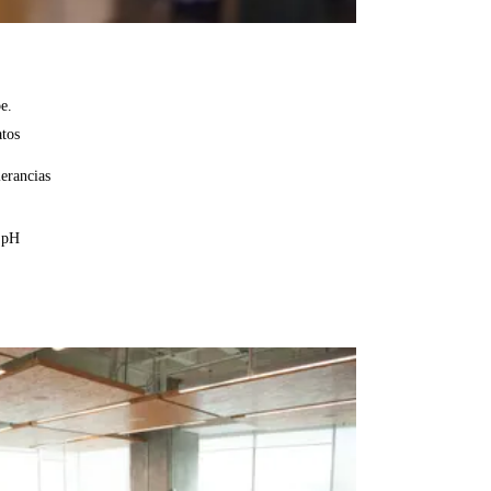
e.
atos
lerancias
l pH