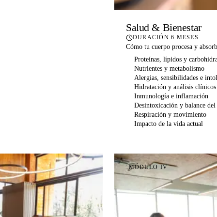
Salud & Bienestar
DURACIÓN
6 MESES
Cómo tu cuerpo procesa y absorb
Proteínas, lípidos y carbohidr
Nutrientes y metabolismo
Alergias, sensibilidades e into
Hidratación y análisis clínicos
Inmunología e inflamación
Desintoxicación y balance de
Respiración y movimiento
Impacto de la vida actual
MÓDULO
IV