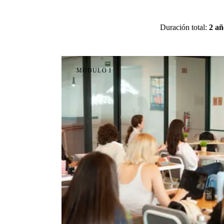
Duración total:
2 añ
MÓDULO
I