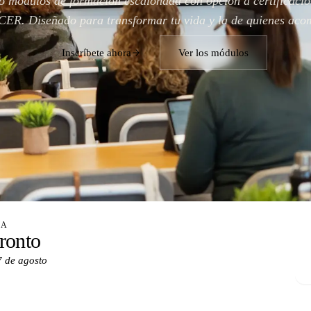
o módulos de formación escalonada con opción a certificació
R. Diseñado para transformar tu vida y la de quienes aco
Inscríbete ahora
Ver los módulos
NA
ronto
7 de agosto