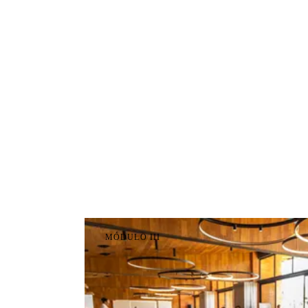
MÓDULO
III